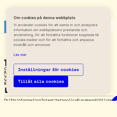
Om cookies på denna webbplats
Vi använder cookies för att samla in och analysera
Visa alla Tjänster
information om webbplatsens prestanda och
användning, för att förbättra funktioner kopplade till
sociala medier och för att förbättra och anpassa
innehåll och annonser.
Läs mer
OM MIRVA
Inställningar för cookies
NYHETER
VÅRA KONTOR
VÅRA TJÄNSTER
Tillåt alla cookies
KONTAKTA OSS
Driftsinformation
Integritetspolicy
Kunskapsbibliotek
© 2026 Mirva Sverige -
Alla rättigheter förbehållna