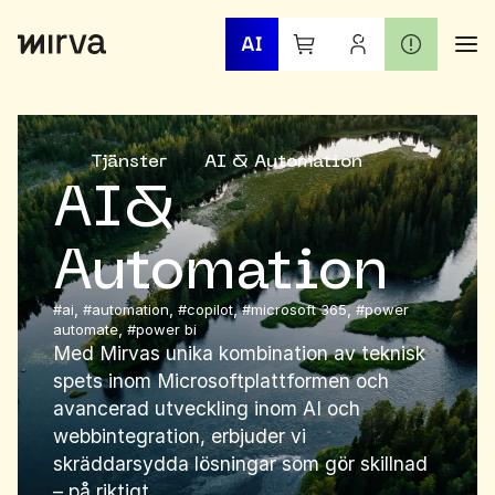
Sök
När automatisk komplettering
efter:
Tjänster
AI & Automation
AI
&
Automation
,
,
,
,
#ai
#automation
#copilot
#microsoft 365
#power
,
automate
#power bi
Med Mirvas unika kombination av teknisk
spets inom Microsoftplattformen och
avancerad utveckling inom AI och
webbintegration, erbjuder vi
skräddarsydda lösningar som gör skillnad
– på riktigt.