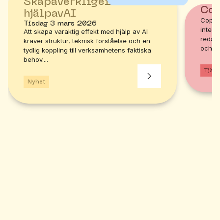
Skapa
verklig
effekt
med
Cop
hjälp
av
AI
Copilo
Tisdag 3 mars 2026
intell
Att skapa varaktig effekt med hjälp av AI
redan
kräver struktur, teknisk förståelse och en
och...
tydlig koppling till verksamhetens faktiska
behov....
Tjäns
Nyhet