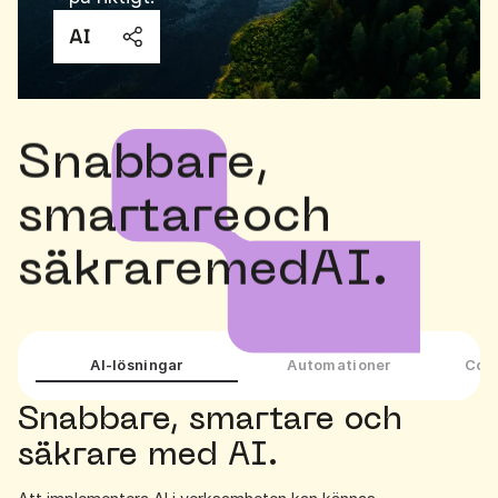
Snabbare,
smartare
och
säkrare
med
AI.
AI-lösningar
Automationer
Copi
Snabbare, smartare och
säkrare med AI.