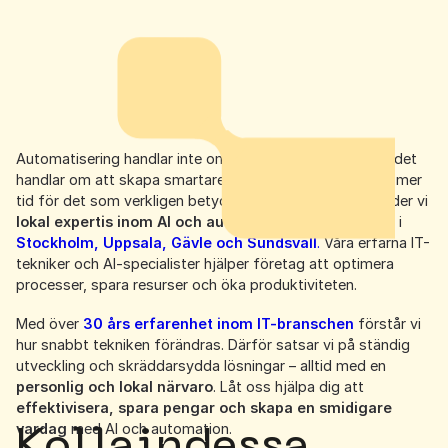
Automatisering handlar inte om att ersätta människor – det
handlar om att skapa smartare arbetsflöden och ge dig mer
tid för det som verkligen betyder något. På
Mirva
erbjuder vi
lokal expertis inom AI och automation
via våra kontor i
Stockholm, Uppsala, Gävle och Sundsvall
.
Våra erfarna IT-
tekniker och AI-specialister hjälper företag att optimera
processer, spara resurser och öka produktiviteten.
Med över
30 års erfarenhet inom IT-branschen
förstår vi
hur snabbt tekniken förändras. Därför satsar vi på ständig
utveckling och skräddarsydda lösningar – alltid med en
personlig och lokal närvaro
. Låt oss hjälpa dig att
effektivisera, spara pengar och skapa en smidigare
Kolla
in
dessa
vardag
med AI och automation.