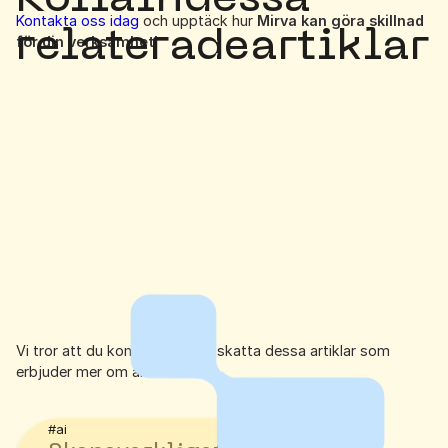
Kontakta oss idag
och upptäck hur
Mirva kan göra skillnad
relaterade
artiklar
för din verksamhet!
Vi tror att du kommer att uppskatta dessa artiklar som
erbjuder mer om ämnet.
#ai