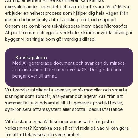
Att implementera AI i verksamheten kan kännas
överväldigande – men det behöver det inte vara. Vi på Mirva
erbjuder en helhetsprocess som hjälper dig hela vägen från
idé och behovsanalys till utveckling, drift och support.
Genom att kombinera teknisk spets inom både Microsofts
AI-plattformar och egenutvecklade, skräddarsydda lösningar
bygger vi lösningar som gör verklig skillnad.
Kunskapskorn
Med AI-genererade dokument och svar kan du minska
administrationstiden med över 40%. Det ger tid och
pengar över till annat.
Vi utvecklar intelligenta agenter, språkmodeller och smarta
lösningar som förstår, analyserar och agerar. Allt från att
sammanfatta kundsamtal till att generera produkttexter,
synkronisera affärssystem eller stötta i beslutsfattande.
Vill du skapa egna AI-lösningar anpassade för just er
verksamhet? Kontakta oss så tar vi reda på vad vi kan göra
för att effektivisera din verksamhet.