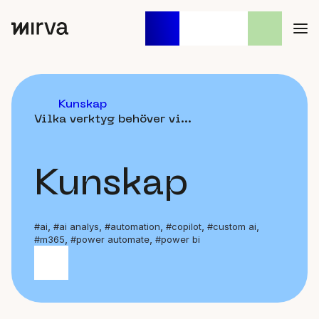
Sök
När automatisk komplettering
efter:
Kunskap
Vilka verktyg behöver vi...
Kunskap
,
,
,
,
,
#ai
#ai analys
#automation
#copilot
#custom ai
,
,
#m365
#power automate
#power bi