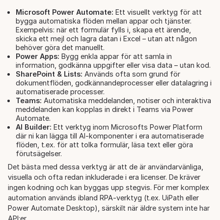
Microsoft Power Automate:
Ett visuellt verktyg för att
bygga automatiska flöden mellan appar och tjänster.
Exempelvis: när ett formulär fylls i, skapa ett ärende,
skicka ett mejl och lagra datan i Excel – utan att någon
behöver göra det manuellt.
Power Apps:
Bygg enkla appar för att samla in
information, godkänna uppgifter eller visa data – utan kod.
SharePoint & Lists:
Används ofta som grund för
dokumentflöden, godkännandeprocesser eller datalagring i
automatiserade processer.
Teams:
Automatiska meddelanden, notiser och interaktiva
meddelanden kan kopplas in direkt i Teams via Power
Automate.
AI Builder:
Ett verktyg inom Microsofts Power Platform
där ni kan lägga till AI-komponenter i era automatiserade
flöden, t.ex. för att tolka formulär, läsa text eller göra
förutsägelser.
Det bästa med dessa verktyg är att de är användarvänliga,
visuella och ofta redan inkluderade i era licenser. De kräver
ingen kodning och kan byggas upp stegvis. För mer komplex
automation används ibland RPA-verktyg (t.ex. UiPath eller
Power Automate Desktop), särskilt när äldre system inte har
API:er.