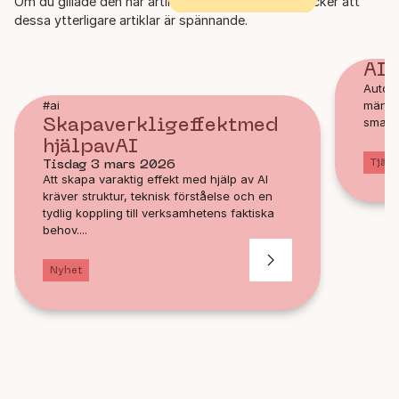
Om du gillade den här artikeln kanske du också tycker att
dessa ytterligare artiklar är spännande.
AI
Automa
männis
#ai
Skapa
verklig
effekt
med
smarta
hjälp
av
AI
Tjäns
Tisdag 3 mars 2026
Att skapa varaktig effekt med hjälp av AI
kräver struktur, teknisk förståelse och en
tydlig koppling till verksamhetens faktiska
behov....
Nyhet