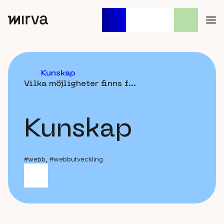
Sök
När automatisk komplettering
efter:
Kunskap
Vilka möjligheter finns f...
Kunskap
,
#webb
#webbutveckling