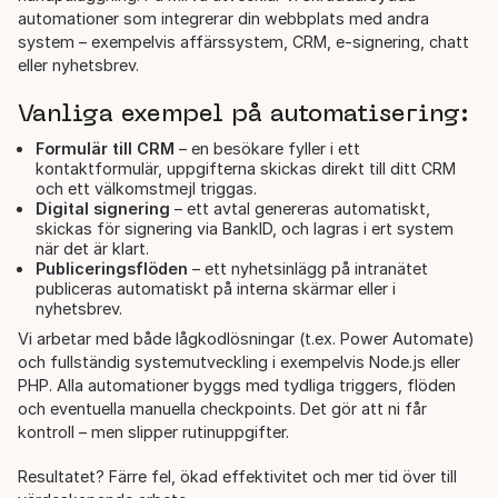
automationer som integrerar din webbplats med andra
system – exempelvis affärssystem, CRM, e-signering, chatt
eller nyhetsbrev.
Vanliga exempel på automatisering:
Formulär till CRM
– en besökare fyller i ett
kontaktformulär, uppgifterna skickas direkt till ditt CRM
och ett välkomstmejl triggas.
Digital signering
– ett avtal genereras automatiskt,
skickas för signering via BankID, och lagras i ert system
när det är klart.
Publiceringsflöden
– ett nyhetsinlägg på intranätet
publiceras automatiskt på interna skärmar eller i
nyhetsbrev.
Vi arbetar med både lågkodlösningar (t.ex. Power Automate)
och fullständig systemutveckling i exempelvis Node.js eller
PHP. Alla automationer byggs med tydliga triggers, flöden
och eventuella manuella checkpoints. Det gör att ni får
kontroll – men slipper rutinuppgifter.
Resultatet? Färre fel, ökad effektivitet och mer tid över till