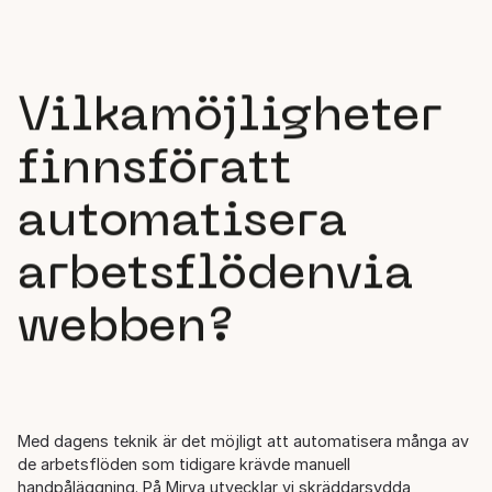
Vilka
möjligheter
finns
för
att
automatisera
arbetsflöden
via
webben?
Med dagens teknik är det möjligt att automatisera många av
de arbetsflöden som tidigare krävde manuell
handpåläggning. På Mirva utvecklar vi skräddarsydda