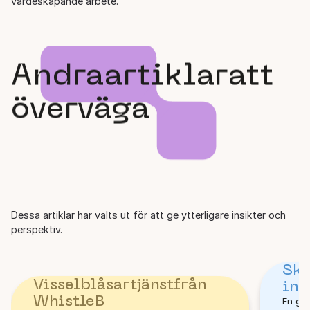
värdeskapande arbete.
Andra
artiklar
att
överväga
Dessa artiklar har valts ut för att ge ytterligare insikter och
perspektiv.
Skr
Visselblåsartjänst
från
int
Whistle
B
En ge