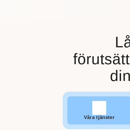
Lå
förutsätt
di
Våra tjänster