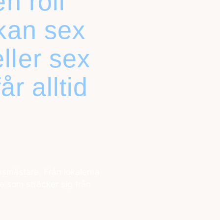
n roll
kan sex
ller sex
år alltid
asmästare. Från lokalerna
e som sträcker sig från