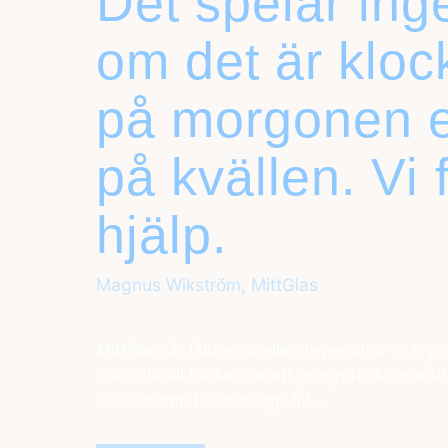
Det spelar inge
om det är kloc
på morgonen e
på kvällen. Vi f
hjälp.
Magnus Wikström, MittGlas
MittGlas är länken mellan leverantör och gl
i Sundsvall täcker de ett geografiskt områd
Söderhamn i söder upp till…