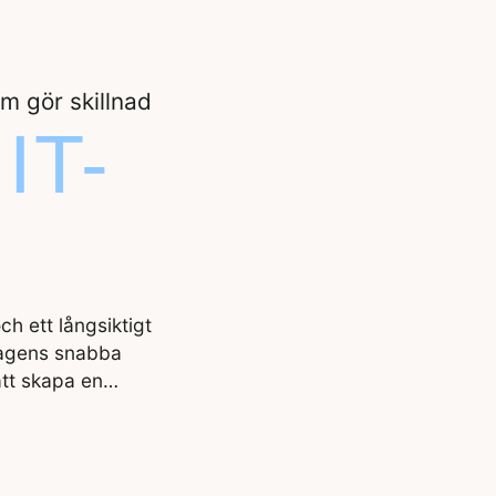
m gör skillnad
 IT-
h ett långsiktigt
dagens snabba
 att skapa en…