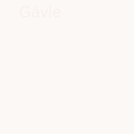
Gävle
Kryddstigen 8
026 – 60 04 90
I hjärtat av Gästrikland, där innovation möter traditi
stad som alltid varit en naturlig hemvist…