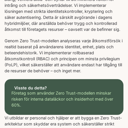
intrång och säkerhetsöverträdelser. Vi implementerar
lösningen med strikta identitetskontroller, kryptering och
säker autentisering. Detta är särskilt avgörande i dagens
hybridmiljöer, där anställda behöver trygg och kontrollerad
åtkomst till företagets resurser – oavsett var de befinner sig.
Genom Zero Trust-modellen analyseras varje åtkomstförsök i
realtid baserat på användarens identitet, enhet, plats och
beteendehistorik. Vi implementerar rollbaserad
åtkomstkontroll (RBAC) och principen om minsta privilegium
(PoLP), vilket säkerställer att användare endast har tillgång till
de resurser de behöver – och inget mer.
Visste du detta?
Företag som använder Zero Trust-modellen minskar
risken för interna dataläckor och insiderhot med över
60%.
Vi utbildar er personal och hjälper er att bygga en Zero Trust-
arkitektur som skyddar era system och säkerställer strikt