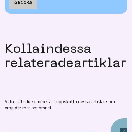
Skicka
Kolla
in
dessa
relaterade
artiklar
Vi tror att du kommer att uppskatta dessa artiklar som
erbjuder mer om ämnet.
Kuns