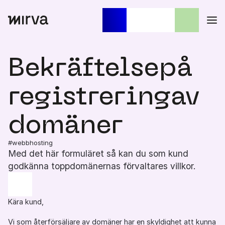
Sök
När automatisk komplettering
efter:
Bekräftelse
på
registrering
av
domäner
#webbhosting
Med det här formuläret så kan du som kund
godkänna toppdomänernas förvaltares villkor.
Kära kund,
Vi som återförsäljare av domäner har en skyldighet att kunna