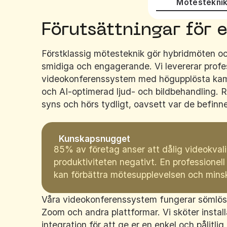
Mötestekni
Förutsättningar för 
Förstklassig mötesteknik gör hybridmöten o
smidiga och engagerande. Vi levererar profe
videokonferenssystem med högupplösta kame
och AI-optimerad ljud- och bildbehandling. R
syns och hörs tydligt, oavsett var de befinne
Kunskapsnugget
85% av företag anser att dålig videokvali
produktiviteten negativt. En professionel
kan förbättra mötesupplevelsen och minsk
Våra videokonferenssystem fungerar sömlös
Zoom och andra plattformar. Vi sköter install
integration för att ge er en enkel och pålitli