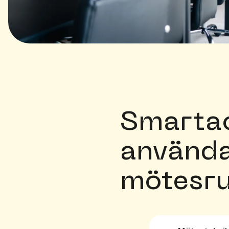
Smarta
använda
mötesru