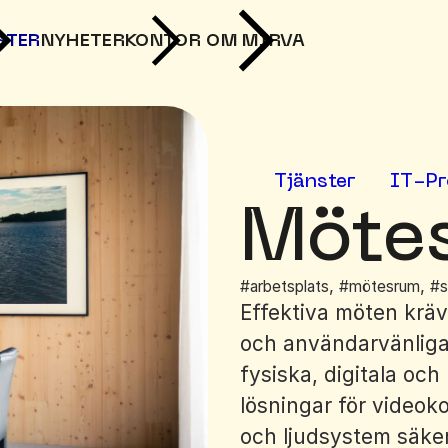
STER
NYHETER
KONTOR
OM MIRVA
Tjänster
IT-Pr
Möte
,
,
#arbetsplats
#mötesrum
#s
Effektiva möten kräv
och användarvänlig
fysiska, digitala oc
lösningar för videok
och ljudsystem säkers