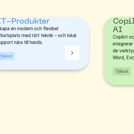
IT-Produkter
Copi
AI
kapa en modern och flexibel
rbetsplats med rätt teknik – och lokal
Copilot oc
upport nära till hands.
integrerar 
de verkty
Tjänst
Word, Exce
Tjänst