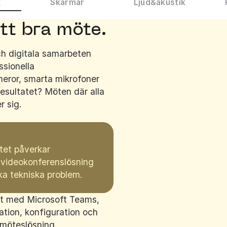
k
Skärmar
Ljud
&
akustik
ett bra möte.
ch digitala samarbeten
ssionella
ror, smarta mikrofoner
esultatet? Möten där alla
r sig.
tet påverkar
l videokonferenslösning
a tekniska problem.
t med Microsoft Teams,
ation, konfiguration och
g möteslösning.