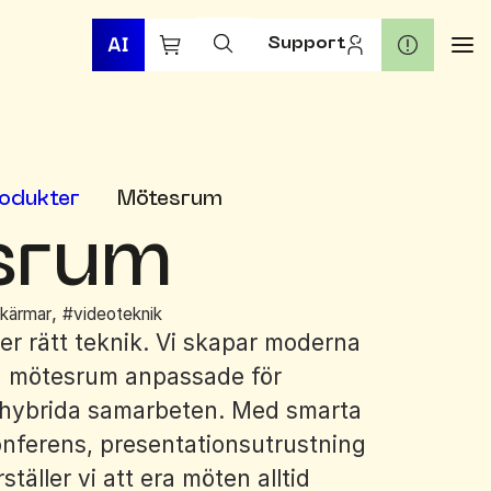
Sök
När automatisk komplettering av 
Support
efter:
odukter
Mötesrum
srum
,
kärmar
#videoteknik
er rätt teknik. Vi skapar moderna
a mötesrum anpassade för
h hybrida samarbeten. Med smarta
onferens, presentationsutrustning
täller vi att era möten alltid