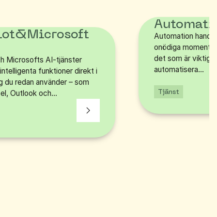
Automati
lot
&
Microsoft
Automation handlar
onödiga moment – o
det som är viktigt
h Microsofts AI-tjänster
automatisera...
intelligenta funktioner direkt i
g du redan använder – som
Tjänst
l, Outlook och...