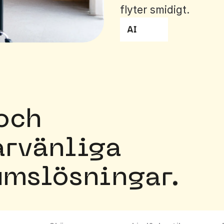
flyter smidigt.
och
rvänliga
mslösningar.