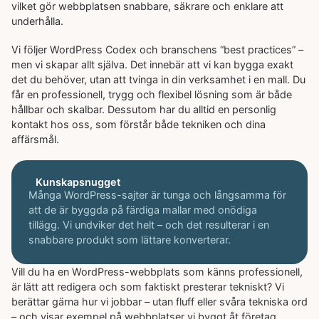
vilket gör webbplatsen snabbare, säkrare och enklare att
underhålla.
Vi följer WordPress Codex och branschens “best practices” –
men vi skapar allt själva. Det innebär att vi kan bygga exakt
det du behöver, utan att tvinga in din verksamhet i en mall. Du
får en professionell, trygg och flexibel lösning som är både
hållbar och skalbar. Dessutom har du alltid en personlig
kontakt hos oss, som förstår både tekniken och dina
affärsmål.
Kunskapsnugget
Många WordPress-sajter är tunga och långsamma för
att de är byggda på färdiga mallar med onödiga
tillägg. Vi undviker det helt – och det resulterar i en
snabbare produkt som lättare konverterar.
Vill du ha en WordPress-webbplats som känns professionell,
är lätt att redigera och som faktiskt presterar tekniskt? Vi
berättar gärna hur vi jobbar – utan fluff eller svåra tekniska ord
– och visar exempel på webbplatser vi byggt åt företag